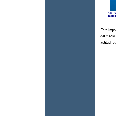
Ver "
hidrod
Esta impos
del medio
actitud, 