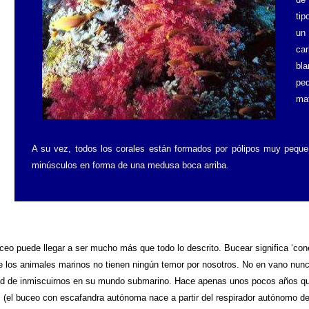
tip
un
ca
bl
pe
mat
A su vez, todos los corales están formados por pólipos muy pequ
minúsculos en forma de una medusa boca arriba.
ceo puede llegar a ser mucho más que todo lo descrito. Bucear significa ‘c
e los animales marinos no tienen ningún temor por nosotros. No en vano nunc
ad de inmiscuirnos en su mundo submarino. Hace apenas unos pocos años 
 (el buceo con escafandra autónoma nace a partir del respirador autónomo de