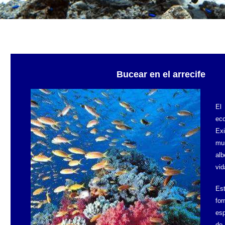
Bucear en el arrecife
El 
ec
Exi
mu
alb
vid
Es
fo
esp
de