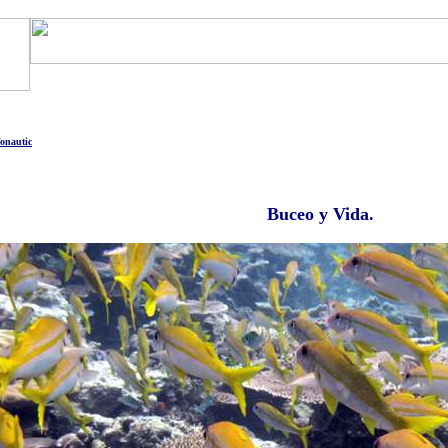
Art. Barcos
Catálogo Boats
Ocasión
Financia
as
Motos Agua
Tienda
Eco-Náutica
Noticias
onautic
Buceo y Vida.