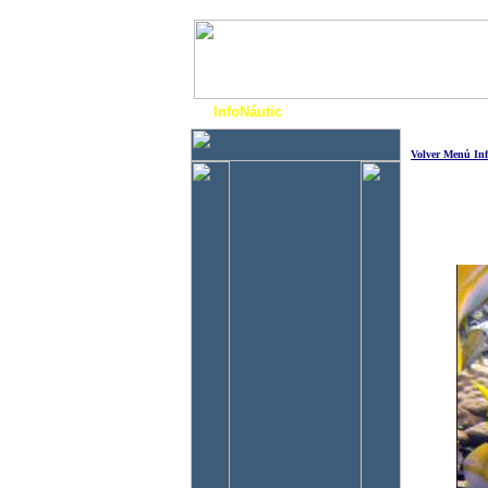
InfoNáutic
Charter
Empres
Volver Menú Inf