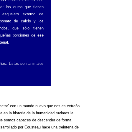
os: los duros que tienen
 esqueleto externo de
rbonato de calcio y los
andos, que sólo tienen
queñas porciones de ese
erial.
eños. Éstos son animales
onectar’ con un mundo nuevo que nos es extraño
a en la historia de la humanidad tuvimos la
que somos capaces de descender de forma
sarrollado por Cousteau hace una treintena de