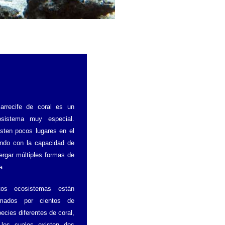
arrecife de coral es un
osistema muy especial.
sten pocos lugares en el
ndo con la capacidad de
ergar múltiples formas de
a.
tos ecosistemas están
rmados por cientos de
ecies diferentes de coral,
 los cuales existen dos