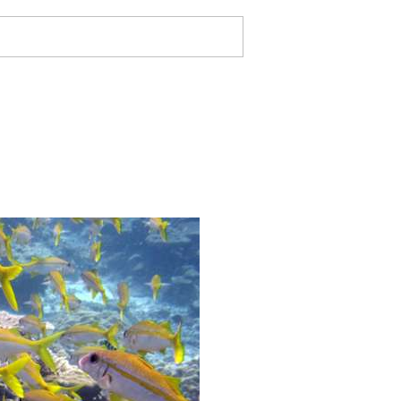
e
-Magazine
Home
Megayates
ción
Seguros
Club Fondear
Regatas
Tablón