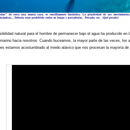
volar" de cerca una
manta raya
, es sencillamente fantástico. La plasticidad de sus movimientos
inámicas... Debería estar prohibido verlas en lonjas y pescaderías. Pescado, no. ¡Qué pecado!
ibilidad natural para el hombre de permanecer bajo el agua ha producido en la 
 marino hacia nosotros. Cuando buceamos, la mayor parte de las veces, los 
pues estamos acostumbrado al miedo atávico que nos procesan la mayoría de 