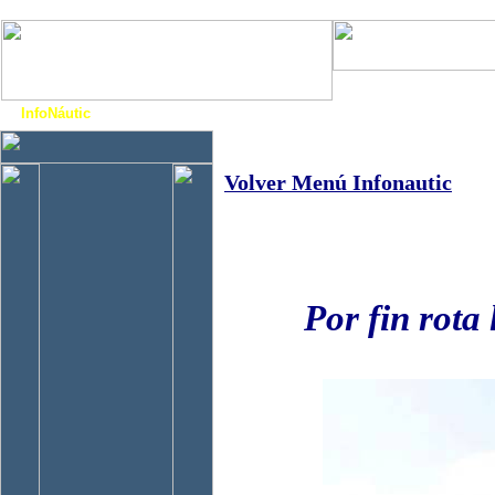
Art. Barcos
Cat
InfoNáutic
Charter
Empresas
Motos Agua
Tie
Volver Menú Infonautic
Por fin rota