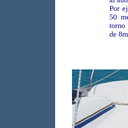
Por e
50 me
torno 
de 8mm