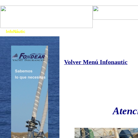
Art. Barcos
Cat
InfoNáutic
Charter
Empresas
Motos Agua
Tie
Volver Menú Infonautic
Atenc