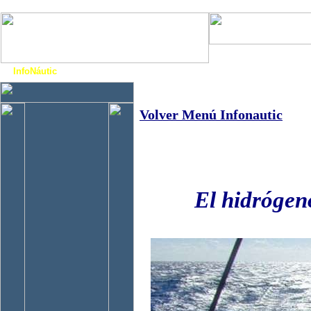
Art. Barcos
Cat
InfoNáutic
Charter
Empresas
Motos Agua
Tie
Volver Menú Infonautic
El hidrógen