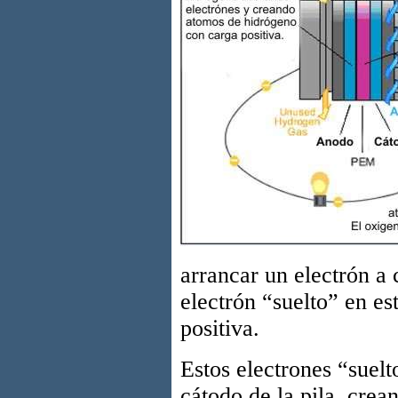
arrancar un electrón a
electrón “suelto” en e
positiva.
Estos electrones “suelt
cátodo de la pila, crea