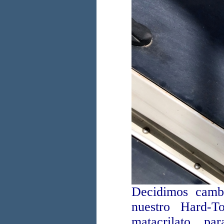
Decidimos cambi
nuestro Hard-T
matacrilato, pa