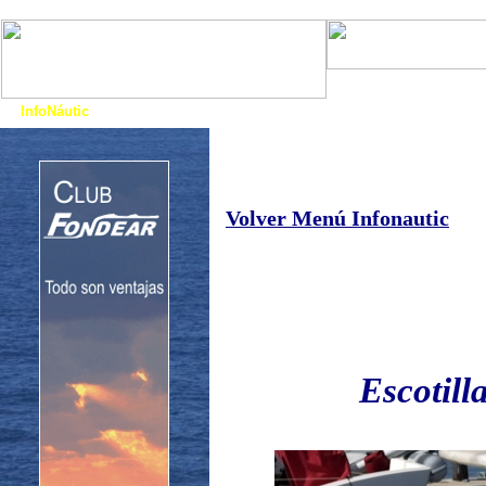
Art. Barcos
Cat
InfoNáutic
Charter
Empresas
Motos Agua
Tie
Volver Menú Infonautic
Escotill