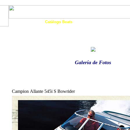
Art. Barcos
Catálogo Boats
Ocasión
Financia
as
Motos Agua
Tienda
Eco-Náutica
Noticias
Galería de Fotos
Campion Allante 545i S Bowrider