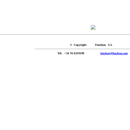
© Copyright Fondear, S.L
Tel
: +34 91-6319190
fondear@fondear.com