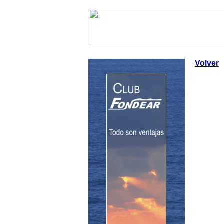
InfoNáutic
Charter
Empres
Volver