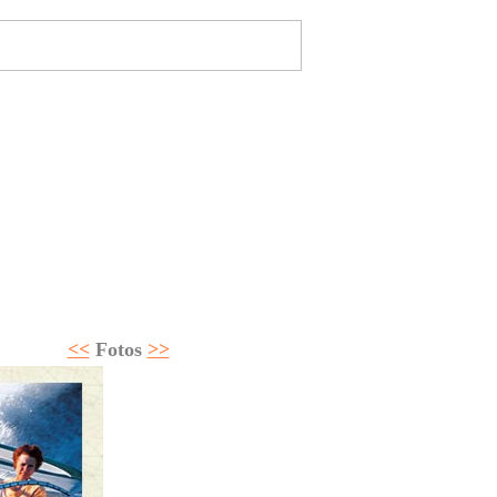
e
-Magazine
Home
Megayates
ción
Seguros
Regatas
Tablón
Club Fondear
<<
Fotos
>>