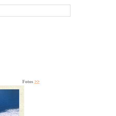
e
-Magazine
Home
Megayates
ción
Seguros
Regatas
Tablón
Club Fondear
Fotos
>>