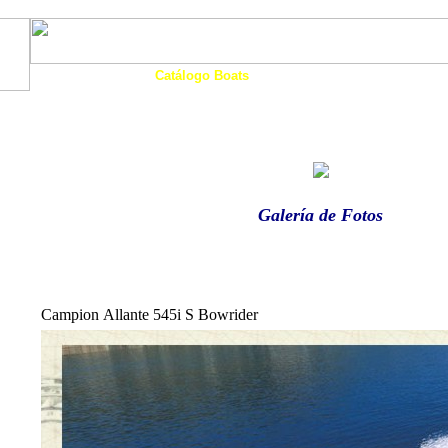
Art. Barcos
Catálogo Boats
Ocasión
Financia
as
Motos Agua
Tienda
Eco-Náutica
Noticias
Galería de Fotos
Campion Allante 545i S Bowrider