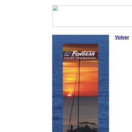
InfoNáutic
Charter
Empres
Volver