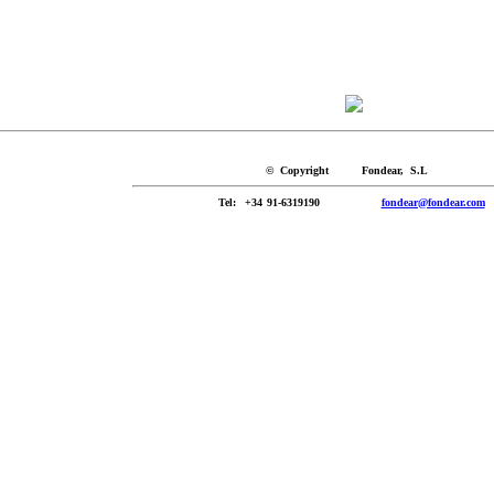
© Copyright Fondear, S.L
Tel
: +34 91-6319190
fondear@fondear.com