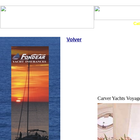
Art. Barcos
Cat
InfoNáutic
Charter
Empresas
Motos Agua
Tie
Volver
Carver Yachts Voyag