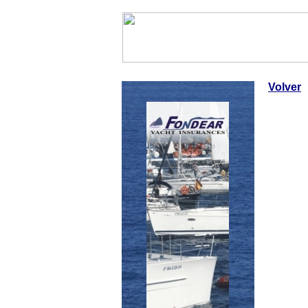
InfoNáutic
Charter
Empres
Volver