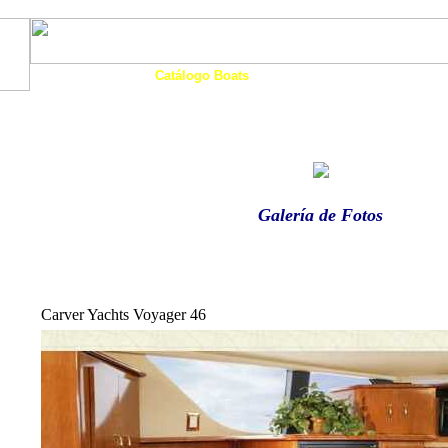
Art. Barcos
Catálogo Boats
Ocasión
Financia
as
Motos Agua
Tienda
Eco-Náutica
Noticias
Galería de Fotos
Carver Yachts Voyager 46