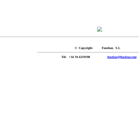
© Copyright Fondear, S.L
Tel
: +34 91-6319190
fondear@fondear.com