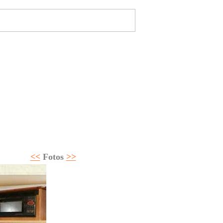
e
-Magazine
Home
Megayates
ción
Seguros
Regatas
Tablón
Club Fondear
<<
Fotos
>>