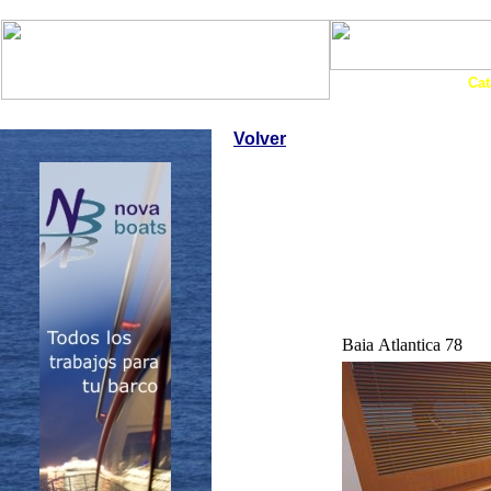
Art. Barcos
Cat
InfoNáutic
Charter
Empresas
Motos Agua
Tie
Volver
Baia Atlantica 78