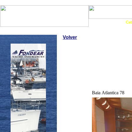
Art. Barcos
Cat
InfoNáutic
Charter
Empresas
Motos Agua
Tie
Volver
Baia Atlantica 78