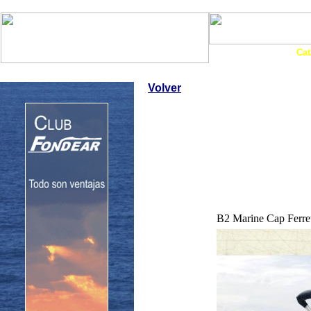
Art. Barcos
Cat
InfoNáutic
Charter
Empresas
Motos Agua
Tie
Volver
B2 Marine Cap Ferre