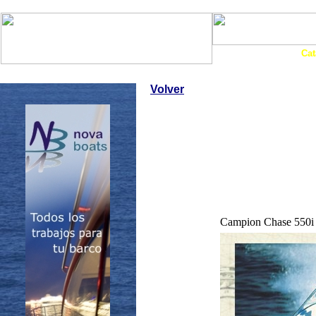
Art. Barcos
Cat
InfoNáutic
Charter
Empresas
Motos Agua
Tie
Volver
Campion Chase 550i