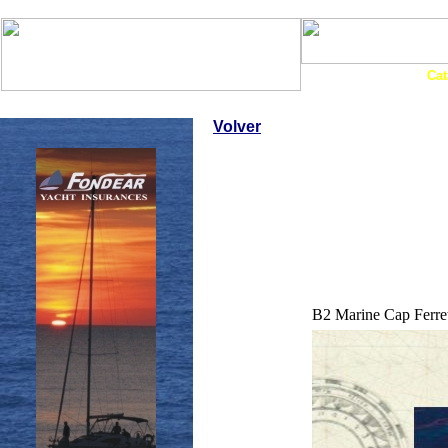
Art. Barcos
Cat
InfoNáutic
Charter
Empresas
Motos Agua
Tie
Volver
B2 Marine Cap Ferre