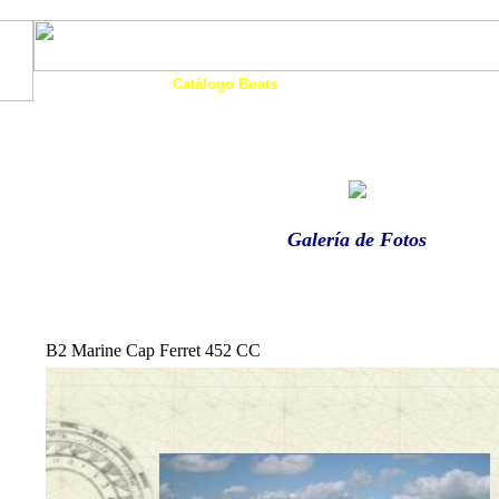
Art. Barcos
Catálogo Boats
Ocasión
Financia
as
Motos Agua
Tienda
Eco-Náutica
Noticias
Galería de Fotos
B2 Marine Cap Ferret 452 CC