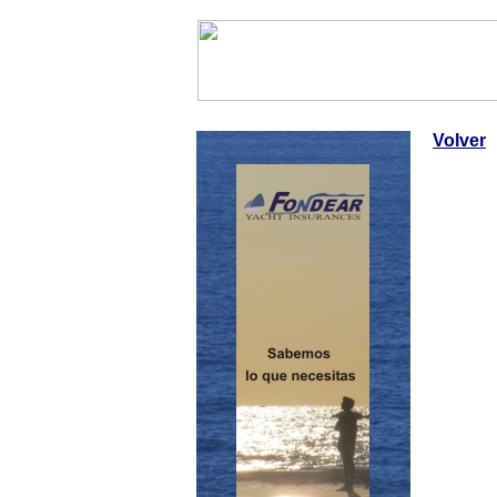
InfoNáutic
Charter
Empres
Volver