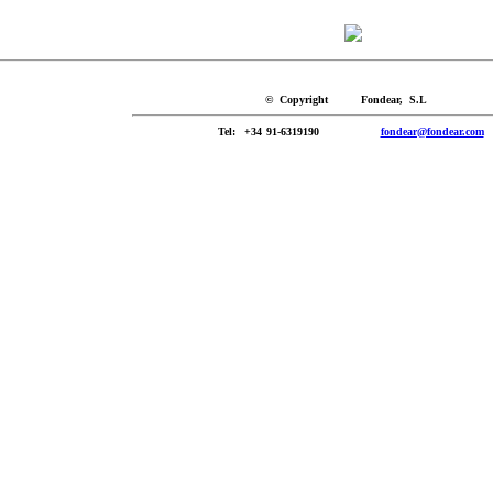
© Copyright Fondear, S.L
Tel
: +34 91-6319190
fondear@fondear.com