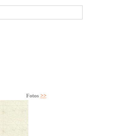
e
-Magazine
Home
Megayates
ción
Seguros
Regatas
Tablón
Club Fondear
Fotos
>>