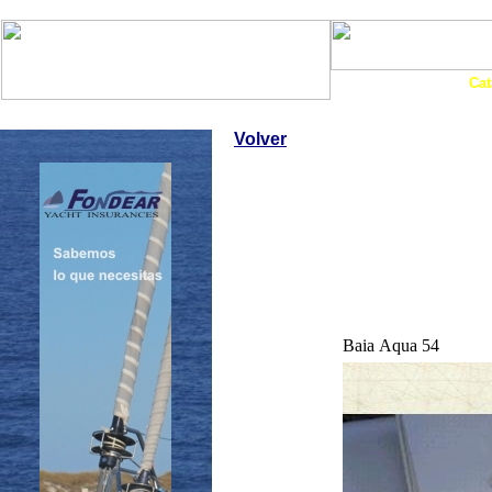
Art. Barcos
Cat
InfoNáutic
Charter
Empresas
Motos Agua
Tie
Volver
Baia Aqua 54