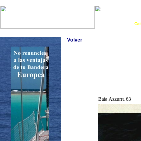
Art. Barcos
Cat
InfoNáutic
Charter
Empresas
Motos Agua
Tie
Volver
Baia Azzurra 63