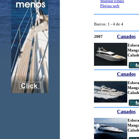
Mandar Email
Página web
Barcos: 1 - 4 de 4
Canados
2007
Eslora
Manga
Calad
Canados
Eslora
Manga
Calad
Canados
Eslora
Manga
Calad