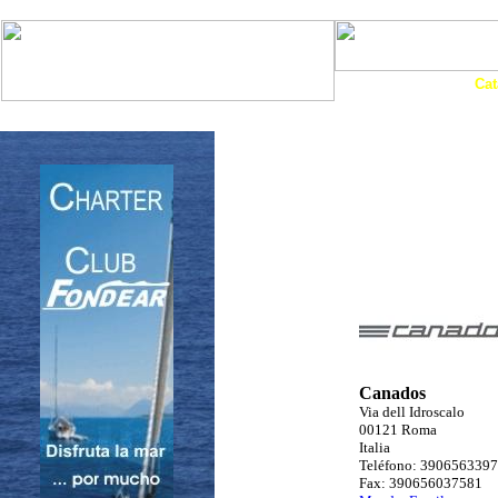
Art. Barcos
Cat
InfoNáutic
Charter
Empresas
Motos Agua
Tie
Canados
Via dell Idroscalo
00121 Roma
Italia
Teléfono: 390656339
Fax: 390656037581