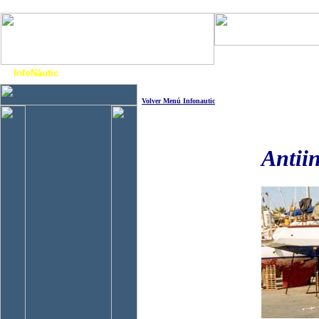
Art. Barcos
Cat
InfoNáutic
Charter
Empresas
Motos Agua
Tie
..
Volver Menú Infonautic
A
ntii