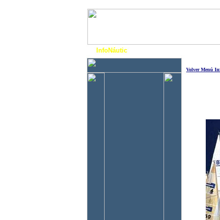
InfoNáutic
Charter
Empres
Volver Menú In