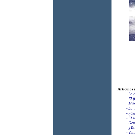
Artículos 
-
La e
-
El 
-
Món
-
La v
-
¿Qué
-
El r
-
Gen
-
¿To
-
Vel