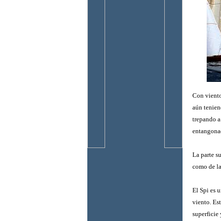
Con viento
aún tenien
trepando a
entangonado
La parte su
como de la
El Spi es u
viento. Es
superficie