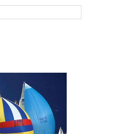
e
-Magazine
Home
Megayates
ción
Seguros
Club Fondear
Regatas
Tablón