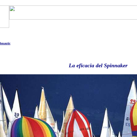
Art. Barcos
Catálogo Boats
Ocasión
Financia
as
Motos Agua
Tienda
Eco-Náutica
Noticias
fonautic
La eficacia del Spinnaker