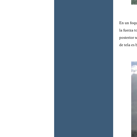
En un foqu
la fuerza t
posterior 
de tela es