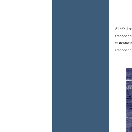
Al débil r
empopados,
sustentaci
empopada, 