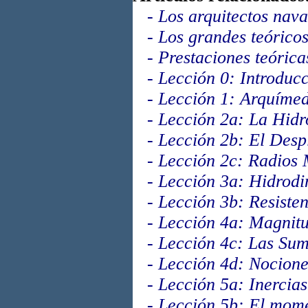
-
Los arquitectos nava
-
Los grandes teóricos
-
Prestaciones teórica
-
Lección 0: Introduc
-
Lección 1: Arquíme
-
Lección 2a: La Hidr
-
Lección 2b: El Desp
-
Lección 2c: Radios 
-
Lección 3a: Hidrod
-
Lección 3b: Resisten
-
Lección 4a: Magnitu
-
Lección 4c: Las Sum
-
Lección 4d: Nocione
-
Lección 5a: Inercia
-
Lección 5b: El mom