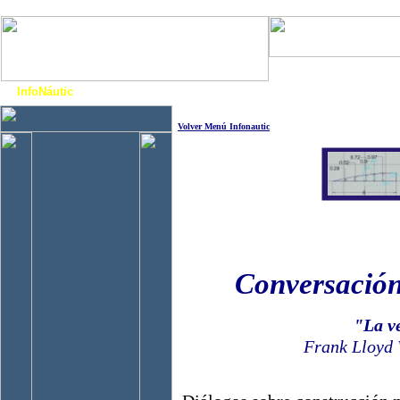
Art. Barcos
Cat
InfoNáutic
Charter
Empresas
Motos Agua
Tie
Volver Menú Infonautic
Conversación
"La v
Frank Lloyd 