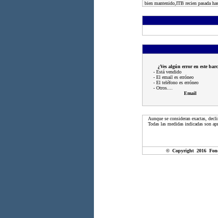
bien mantenido,ITB recien pasada ha
¿Ves algún error en este bar
- Está vendido
- El email es erróneo
- El teléfono es erróneo
- Otros....
Email
Aunque se consideran exactas, decli
Todas las medidas indicadas son apr
© Copyright 2016 Fon