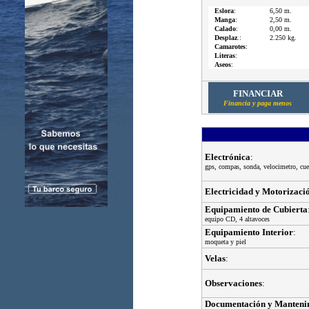
Eslora
:
6,50 m.
Manga
:
2,50 m.
Calado
:
0,00 m.
Desplaz
.:
2.250 kg.
Camarotes
:
Literas
:
Aseos
:
FINANCIAR
Financia y paga menos
Electrónica
:
gps, compas, sonda, velocimetro, cuen
Electricidad y Motorizaci
Equipamiento de Cubierta
equipo CD, 4 altavoces
Equipamiento Interior
:
moqueta y piel
Velas
:
Observaciones
:
Documentación y Manteni