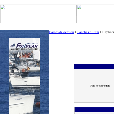
Art. Barcos
Cat
InfoNáutic
Charter
Empresas
Motos Agua
Tie
Barcos de ocasión
>
Lanchas 6 - 9 m
> Bayliner
Foto no disponible