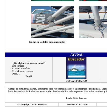
Pinche en las fotos para ampliarlas
AYUDAS
¿Ves algún error en este barco?
- Está vendido
- El email es erróneo
- El teléfono es erróneo
- Otros....
Email
BUSCA TU BARCO
Aunque se consideran exactas, declinamos toda responsabilidad sobre las informaciones inscritas. Estas
Todas las medidas indicadas son aproximadas. Fondear declina toda responsabilidad sobre los datos y fo
Leader 805 - Jeanneau
© Copyright 2016 Fondear
Tel: +34 91 631 9190