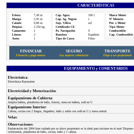
CARACTERÍSTICAS
Eslora
:
7,49 m.
Cap. Agua
:
100 l.
Marca Motor
:
Manga
:
2,95 m.
Cap. Ag. Negras
:
l.
Nº Motores
:
Calado
:
0,80 m.
Sup. Vélica
:
m2
Pot. x Motor
:
Desplaz
.:
2.250 kg.
Certificado CE
:
Tipo Motor
:
Camarotes
:
1
Pz. Navegación
:
9
Combustible
:
Literas
:
2
Bandera
:
Española
Cap. Combustible
:
Aseos
:
1
Tipo de Casco
:
Fibra
FINANCIAR
SEGURO
TRANSPORTE
Financia y paga menos
Las mejores coberturas
Elige a un profesional
EQUIPAMIENTO y COMENTARIOS
Electrónica
:
Electrónica Raymarine
Electricidad y Motorización
:
Equipamiento de Cubierta
:
Amplia bañera, plataforma de baño, bimini, mesa en bañera, sofá en U
Equipamiento Interior
:
Cabina, cocina con 2 fuegos, fregadero, baño y salón con sofá en U y mesa central
Velas
:
Observaciones
:
Embarcación del 2004 bien cuidada por su único propietario es la ideal para iniciarse en el mar! Dispone
colchonetas, plataforma de baño, cocina, baño y 1 cabina.