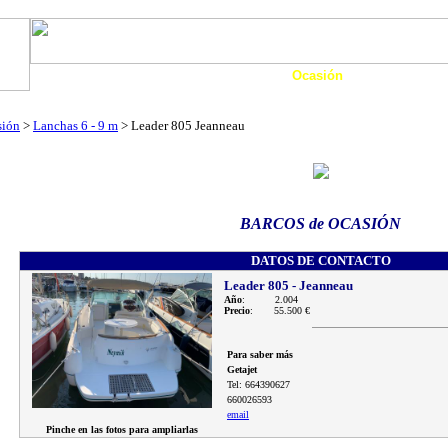
Art. Barcos
Catálogo Boats
Ocasión
Financia
as
Motos Agua
Tienda
Eco-Náutica
Noticias
sión
>
Lanchas 6 - 9 m
> Leader 805 Jeanneau
BARCOS de OCASIÓN
DATOS DE CONTACTO
Leader 805 - Jeanneau
Año
: 2.004
Precio
: 55.500 €
Para saber más
Getajet
Tel: 664390627
660026593
email
Pinche en las fotos para ampliarlas