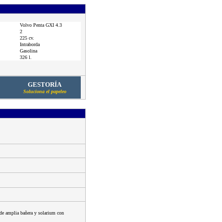
Volvo Penta GXI 4.3
2
225 cv.
Intraborda
Gasolina
326 l.
GESTORÍA
Soluciona el papeleo
 de amplia bañera y solarium con