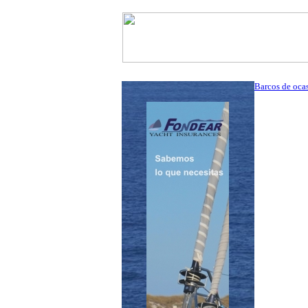
InfoNáutic
Charter
Empres
Barcos de oca