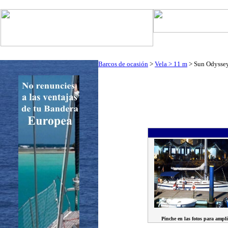
Art. Barcos
Cat
InfoNáutic
Charter
Empresas
Motos Agua
Tie
Barcos de ocasión
>
Vela > 11 m
> Sun Odyssey
Pinche en las fotos para ampli