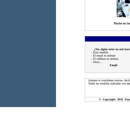
Pinche en las
¿Ves algún error en este bar
- Está vendido
- El email es erróneo
- El teléfono es erróneo
- Otros....
Email
Aunque se consideran exactas, decli
Todas las medidas indicadas son apr
© Copyright 2016 Fon