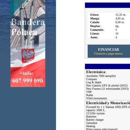
Eslora
:
15,35 m.
Manga
:
4,85 m.
Calado
:
0,00 m.
Desplaz
.:
kg.
Camarotes
:
5
Literas
:
10
Aseos
:
4
FINANCIAR
Financia y paga menos
Electrónica
:
Autohelm 7000 autopilot
Compass
Log & depth
New Garmin GPS & plotter (2013)
New Furuno LS echosounder (2013)
VHF
Radar
Wind instruments
Electricidad y Motorizaci
Powered by 1 x Yanmar 4JH2-DTE dies
capacity 1000 L.
12/220v system
Batteries
Battery charger
Generator
Heating
Bilge pumps (elec/manual)