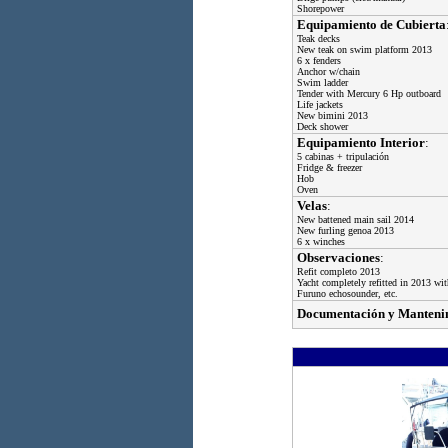
Shorepower
Equipamiento de Cubierta
Teak decks
New teak on swim platform 2013
6 x fenders
Anchor w/chain
Swim ladder
Tender with Mercury 6 Hp outboard
Life jackets
New bimini 2013
Deck shower
Equipamiento Interior
:
5 cabinas + tripulación
Fridge & freezer
Hob
Oven
Velas
:
New battened main sail 2014
New furling genoa 2013
6 x winches
Observaciones
:
Refit completo 2013
Yacht completely refitted in 2013 wi
Furuno echosounder, etc.
Documentación y Manteni