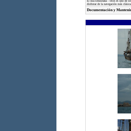
El Isla Ebusitana - 1856 es uno de lo
disfrutar de la navegación más clásica
Documentación y Manteni