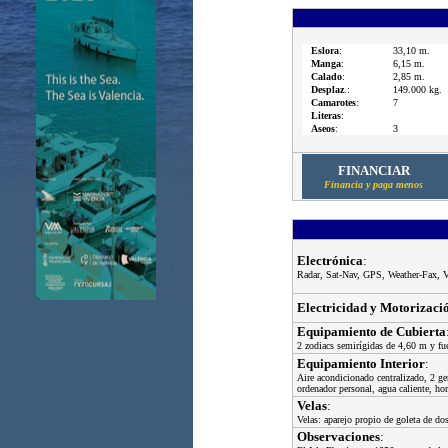
Eslora
:
33,10 m.
Manga
:
6,15 m.
Calado
:
2,85 m.
Desplaz
.:
149.000 kg.
Camarotes
:
7
Literas
:
Aseos
:
3
FINANCIAR
Financia y paga menos
Electrónica
:
Radar, Sat-Nav, GPS, Weather-Fax, 
Electricidad y Motorizaci
Equipamiento de Cubierta
2 zodiacs semirígidas de 4,60 m y fu
Equipamiento Interior
:
Aire acondicionado centralizado, 2 g
ordenador personal, agua caliente, hor
Velas
:
Velas: aparejo propio de goleta de do
Observaciones
: