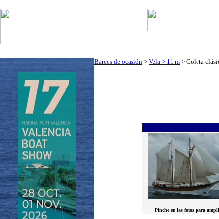
Art. Barcos
Cat
InfoNáutic
Charter
Empresas
Motos Agua
Tie
Barcos de ocasión
>
Vela > 11 m
> Goleta clási
Pinche en las fotos para ampli