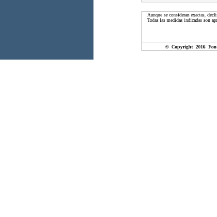
Aunque se consideran exactas, decli
Todas las medidas indicadas son apr
© Copyright 2016 Fon