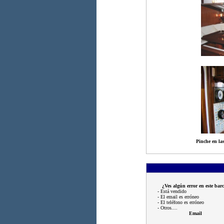
Pinche en las
¿Ves algún error en este bar
- Está vendido
- El email es erróneo
- El teléfono es erróneo
- Otros....
Email