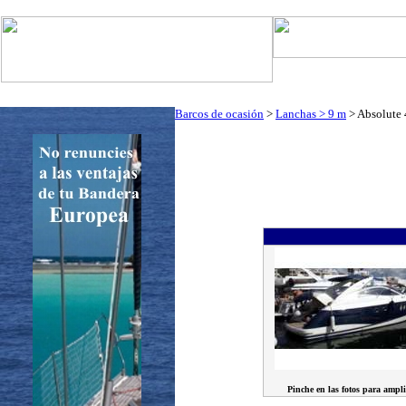
Art. Barcos
Cat
InfoNáutic
Charter
Empresas
Motos Agua
Tie
Barcos de ocasión
>
Lanchas > 9 m
> Absolute 
Pinche en las fotos para ampli