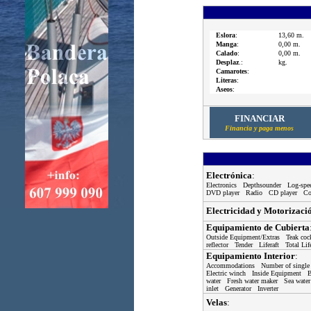
Eslora
:
13,60 m.
Manga
:
0,00 m.
Calado
:
0,00 m.
Desplaz
.:
kg.
Camarotes
:
Literas
:
Aseos
:
FINANCIAR
Financia y paga menos
Electrónica
:
Electronics Depthsounder Log-s
DVD player Radio CD player Coc
Electricidad y Motorizaci
Equipamiento de Cubierta
Outside Equipment/Extras Teak co
reflector Tender Liferaft Total L
Equipamiento Interior
:
Accommodations Number of single 
Electric winch Inside Equipment B
water Fresh water maker Sea water
inlet Generator Inverter
Velas
: