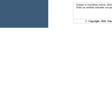
Aunque se consideran exactas, decli
Todas las medidas indicadas son apr
© Copyright 2016 Fon