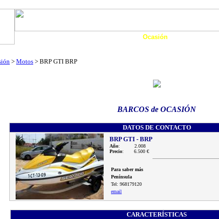
Art. Barcos
Catálogo Boats
Ocasión
Financia
as
Motos Agua
Tienda
Eco-Náutica
Noticias
sión
>
Motos
> BRP GTI BRP
BARCOS de OCASIÓN
DATOS DE CONTACTO
BRP GTI - BRP
Año
: 2.008
Precio
: 6.500 €
Para saber más
Península
Tel: 968179120
email
CARACTERÍSTICAS