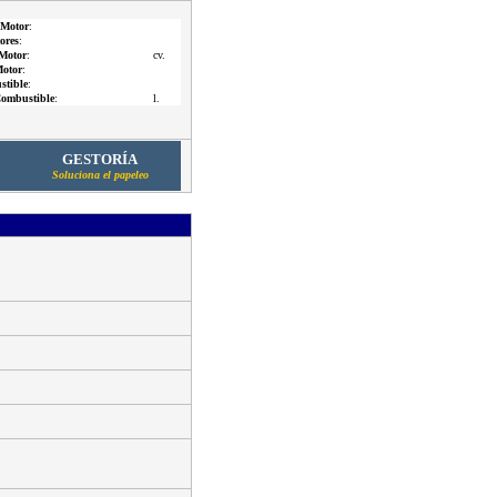
 Motor
:
ores
:
 Motor
:
cv.
otor
:
tible
:
ombustible
:
l.
GESTORÍA
Soluciona el papeleo