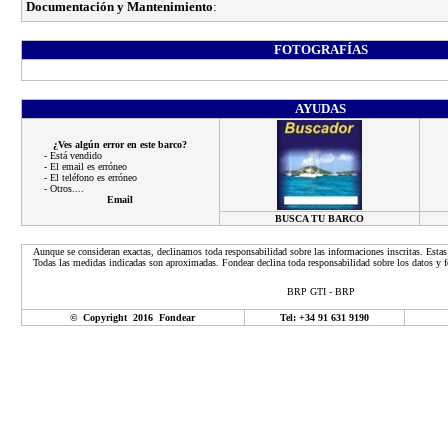
Documentación y Mantenimiento
:
FOTOGRAFÍAS
AYUDAS
¿Ves algún error en este barco?
- Está vendido
- El email es erróneo
- El teléfono es erróneo
- Otros....
Email
BUSCA TU BARCO
Aunque se consideran exactas, declinamos toda responsabilidad sobre las informaciones inscritas. Estas
Todas las medidas indicadas son aproximadas. Fondear declina toda responsabilidad sobre los datos y fo
BRP GTI - BRP
© Copyright 2016 Fondear
Tel: +34 91 631 9190