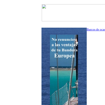
InfoNáutic
Charter
Empres
Barcos de oca