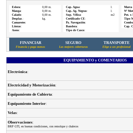
Eslora
:
0,00 m.
Cap. Agua
:
l.
Marca
Manga
:
0,00 m.
Cap. Ag. Negras
:
l.
Nº Mot
Calado
:
0,00 m.
Sup. Vélica
:
m2
Pot. x
Desplaz
.:
kg.
Certificado CE
:
Tipo M
Camarotes
:
Pz. Navegación
:
Combus
Literas
:
Bandera
:
Cap. C
Aseos
:
Tipo de Casco
:
FINANCIAR
SEGURO
TRANSPORTE
Financia y paga menos
Las mejores coberturas
Elige a un profesional
EQUIPAMIENTO y COMENTARIOS
Electrónica
:
Electricidad y Motorización
:
Equipamiento de Cubierta
:
Equipamiento Interior
:
Velas
:
Observaciones
:
BRP GTI, en buenas condiciones, con remolque y chalecos