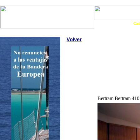
Art. Barcos
Cat
InfoNáutic
Charter
Empresas
Motos Agua
Tie
Volver
Bertram Bertram 410