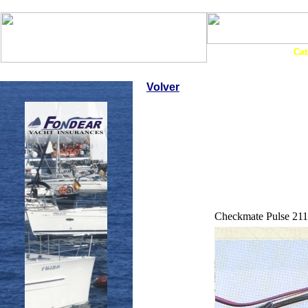
Art. Barcos
Cat
InfoNáutic
Charter
Empresas
Motos Agua
Tie
Volver
Checkmate Pulse 211