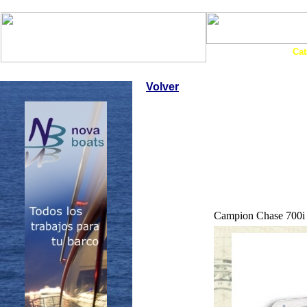
Art. Barcos
Cat
InfoNáutic
Charter
Empresas
Motos Agua
Tie
Volver
Campion Chase 700i 