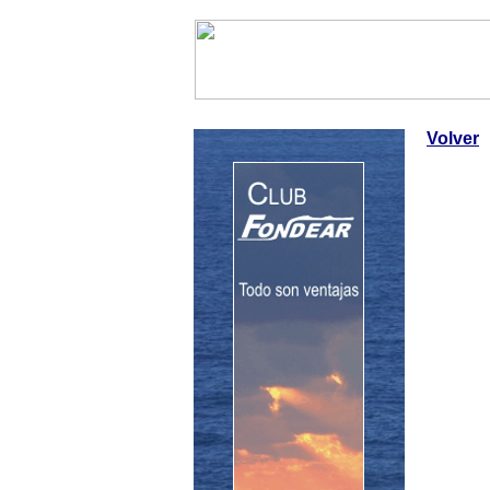
InfoNáutic
Charter
Empres
Volver