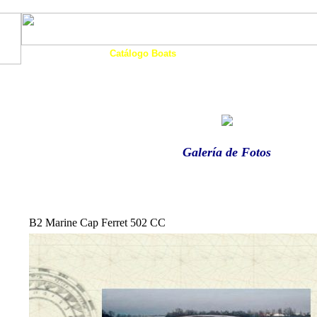
Art. Barcos
Catálogo Boats
Ocasión
Financia
as
Motos Agua
Tienda
Eco-Náutica
Noticias
Galería de Fotos
B2 Marine Cap Ferret 502 CC