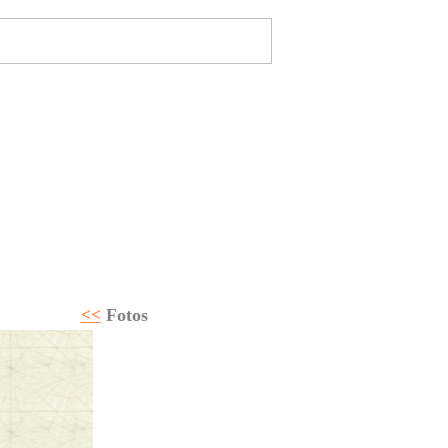
e
-Magazine
Home
Megayates
ción
Seguros
Regatas
Tablón
Club Fondear
<<
Fotos