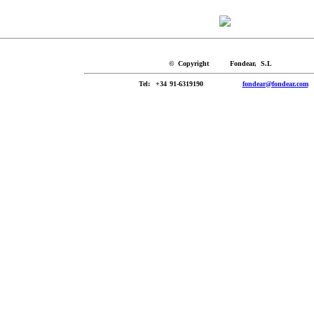
© Copyright Fondear, S.L
Tel
: +34 91-6319190
fondear@fondear.com