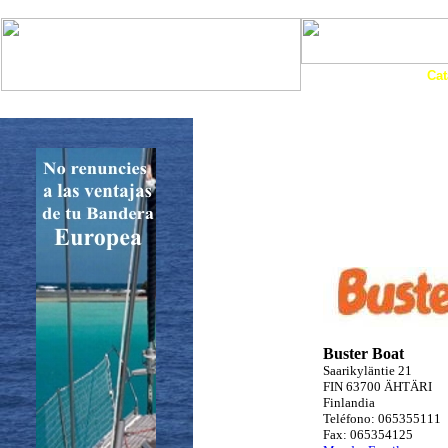
Art. Barcos
Cat
InfoNáutic
Charter
Empresas
Motos Agua
Tie
Buster Boat
Saarikyläntie 21
FIN 63700 ÄHTÄRI
Finlandia
Teléfono: 065355111
Fax: 065354125