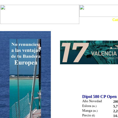
Art. Barcos
Cat
InfoNáutic
Charter
Empresas
Motos Agua
Tie
Dipol 580 CP Open
Año Novedad
20
Eslora
5,7
(m.)
Manga
2,2
(m.)
Precio
14.
(€)