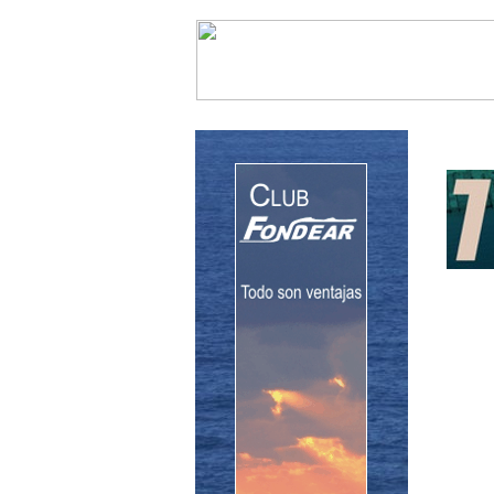
InfoNáutic
Charter
Empres