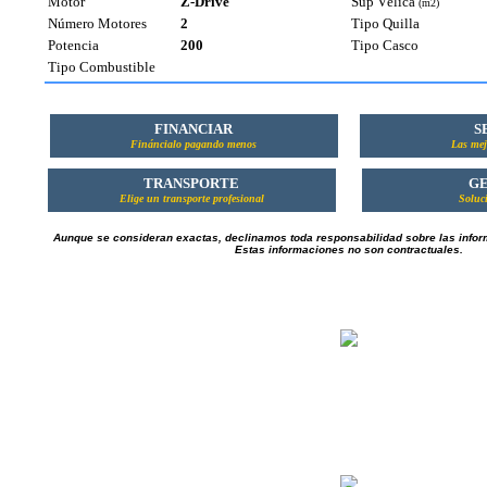
Motor
Z-Drive
Sup Vélica
(m2)
Número Motores
2
Tipo Quilla
Potencia
200
Tipo Casco
Tipo Combustible
FINANCIAR
S
Fináncialo pagando menos
Las mej
TRANSPORTE
GE
Elige un transporte profesional
Soluci
Aunque se consideran exactas, declinamos toda responsabilidad sobre las infor
Estas informaciones no son contractuales.