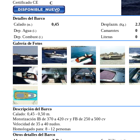
Certificado CE
C
Detalles del Barco
Calado
0,45
Desplazm.
2.
(m.)
(Kg.)
Dep. Agua
Camarotes
0
(l.)
Dep. Combust
Literas
0
(l.)
Galería de Fotos
Descripción del Barco
Calado: 0,45 - 0,50 m.
Motorización IB de 370 a 420 cv y FB de 250 a 500 cv
Velocidad de 35 a 40 nudos.
Homologado para: 8 - 12 personas
Otros detalles del Barco