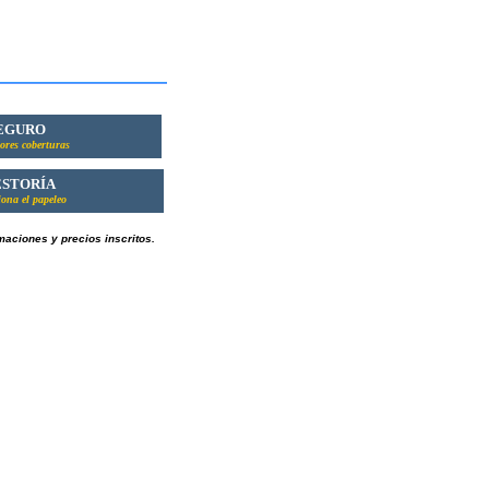
EGURO
ores coberturas
STORÍA
ona el papeleo
maciones y precios inscritos.