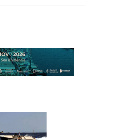
e
-Magazine
Home
Megayates
ción
Seguros
Regatas
Tablón
Club Fondear