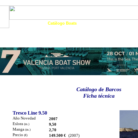
Art. Barcos
Catálogo Boats
Ocasión
Financia
as
Motos Agua
Tienda
Eco-Náutica
Noticias
Catálogo de Barcos
Ficha técnica
Tresco Line 9.50
Año Novedad
2007
Eslora
9,50
(m.)
Manga
2,70
(m.)
Precio
149.500 €
(2007)
(€)