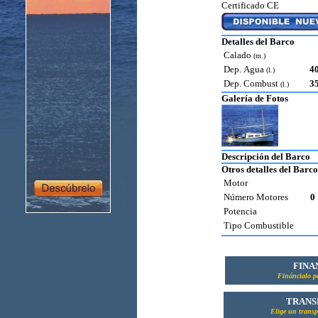
Certificado CE
Detalles del Barco
Calado
(m.)
Dep. Agua
4
(l.)
Dep. Combust
3
(l.)
Galería de Fotos
Descripción del Barco
Otros detalles del Barco
Motor
Número Motores
0
Potencia
Tipo Combustible
FINA
Fináncialo 
TRANS
Elige un transp