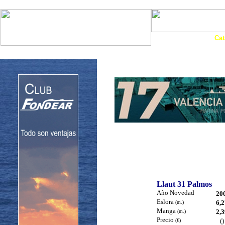
Art. Barcos
Cat
InfoNáutic
Charter
Empresas
Motos Agua
Tie
Llaut 31 Palmos
Año Novedad
20
Eslora
6,2
(m.)
Manga
2,3
(m.)
Precio
()
(€)